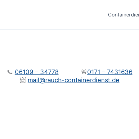
Containerdie
📞
06109 – 34778
🚨
0171 – 7431636
📨
mail@rauch-containerdienst.de